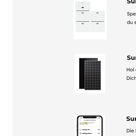
Su
Spe
du 
Su
Hol
Dich
Su
Die